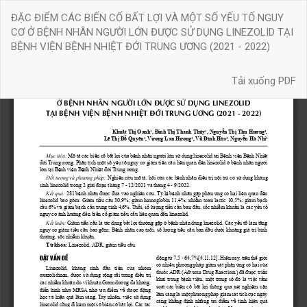
Quay
ĐẶC ĐIỂM CÁC BIẾN CỐ BẤT LỢI VÀ MỘT SỐ YẾU TỐ NGUY
trở
CƠ Ở BỆNH NHÂN NGƯỜI LỚN ĐƯỢC SỬ DỤNG LINEZOLID TẠI
lại
BỆNH VIỆN BỆNH NHIỆT ĐỚI TRUNG ƯƠNG (2021 - 2022)
chi
tiết
Tải xuống
bài
Tải xuống PDF
báo