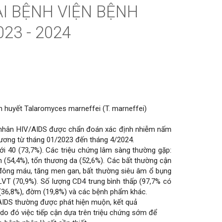
ẠI BỆNH VIỆN BỆNH
23 - 2024
m huyết
Talaromyces marneffei (T. marneffei)
 nhân HIV/AIDS được chẩn đoán xác định nhiễm nấm
g ương từ tháng 01/2023 đến tháng 4/2024.
ới 40 (73,7%). Các triệu chứng lâm sàng thường gặp:
ên (54,4%), tổn thương da (52,6%). Các bất thường cận
n đông máu, tăng men gan, bất thường siêu âm ổ bụng
LVT (70,9%). Số lượng CD4 trung bình thấp (97,7% có
(36,8%), đờm (19,8%) và các bệnh phẩm khác.
AIDS thường được phát hiện muộn, kết quả
 do đó việc tiếp cận dựa trên triệu chứng sớm để