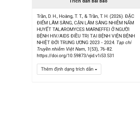
Trích dẫn bài báo
Trần, D. H., Hoàng, T. T., & Trần, T. H. (2026). ĐẶC
ĐIỂM LÂM SÀNG, CẬN LÂM SÀNG NHIỄM NẤM
HUYẾT TALAROMYCES MARNEFFEI Ở NGƯỜI
BỆNH HIV/AIDS ĐIỀU TRỊ TẠI BỆNH VIỆN BỆNH
NHIỆT ĐỚI TRUNG ƯƠNG 2023 - 2024.
Tạp chí
Truyền nhiễm Việt Nam
,
1
(53), 76-82.
https://doi.org/10.59873/vjid.v1i53.531
Thêm định dạng trích dẫn