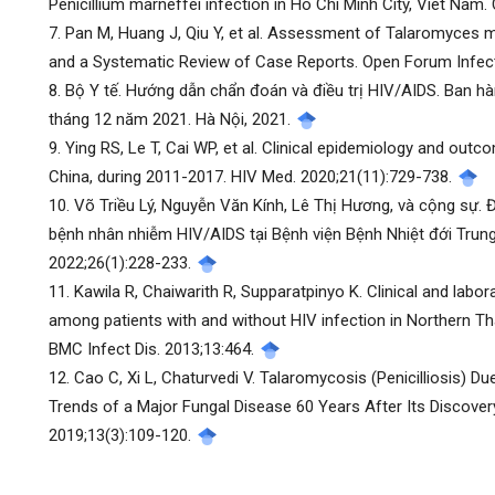
Penicillium marneffei infection in Ho Chi Minh City, Viet Nam. 
7. Pan M, Huang J, Qiu Y, et al. Assessment of Talaromyces ma
and a Systematic Review of Case Reports. Open Forum Infect
8. Bộ Y tế. Hướng dẫn chẩn đoán và điều trị HIV/AIDS. Ban 
tháng 12 năm 2021. Hà Nội, 2021.
9. Ying RS, Le T, Cai WP, et al. Clinical epidemiology and o
China, during 2011-2017. HIV Med. 2020;21(11):729-738.
10. Võ Triều Lý, Nguyễn Văn Kính, Lê Thị Hương, và cộng sự
bệnh nhân nhiễm HIV/AIDS tại Bệnh viện Bệnh Nhiệt đới Trun
2022;26(1):228-233.
11. Kawila R, Chaiwarith R, Supparatpinyo K. Clinical and labor
among patients with and without HIV infection in Northern Tha
BMC Infect Dis. 2013;13:464.
12. Cao C, Xi L, Chaturvedi V. Talaromycosis (Penicilliosis) Du
Trends of a Major Fungal Disease 60 Years After Its Discovery
2019;13(3):109-120.