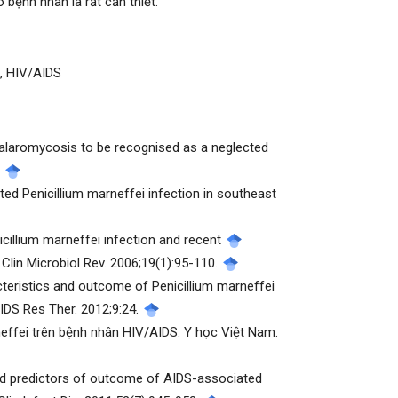
 bệnh nhân là rất cần thiết.
, HIV/AIDS
 talaromycosis to be recognised as a neglected
.
ed Penicillium marneffei infection in southeast
icillium marneffei infection and recent
Clin Microbiol Rev. 2006;19(1):95-110.
cteristics and outcome of Penicillium marneffei
IDS Res Ther. 2012;9:24.
effei trên bệnh nhân HIV/AIDS. Y học Việt Nam.
 and predictors of outcome of AIDS-associated