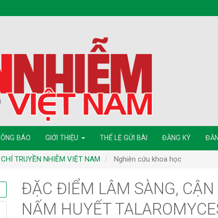
HÔNG BÁO
GIỚI THIỆU
THỂ LỆ GỬI BÀI
ĐĂNG KÝ
ĐĂN
ẠP CHÍ TRUYỀN NHIỄM VIỆT NAM
Nghiên cứu khoa học
ĐẶC ĐIỂM LÂM SÀNG, CẬN
NẤM HUYẾT TALAROMYCES