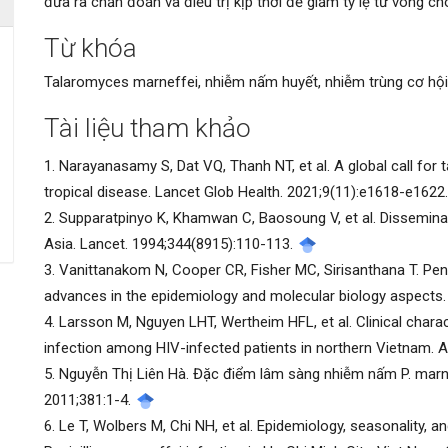
đưa ra chẩn đoán và điều trị kịp thời để giảm tỷ lệ tử vong cho
Từ khóa
Chi
Talaromyces marneffei, nhiễm nấm huyết, nhiễm trùng cơ hội
tiết
Tài liệu tham khảo
bài
1. Narayanasamy S, Dat VQ, Thanh NT, et al. A global call for
viết
tropical disease. Lancet Glob Health. 2021;9(11):e1618-e1622
2. Supparatpinyo K, Khamwan C, Baosoung V, et al. Disseminat
Asia. Lancet. 1994;344(8915):110-113.
3. Vanittanakom N, Cooper CR, Fisher MC, Sirisanthana T. Pen
advances in the epidemiology and molecular biology aspects. 
4. Larsson M, Nguyen LHT, Wertheim HFL, et al. Clinical chara
infection among HIV-infected patients in northern Vietnam. A
5. Nguyễn Thị Liên Hà. Đặc điểm lâm sàng nhiễm nấm P. marn
2011;381:1-4.
6. Le T, Wolbers M, Chi NH, et al. Epidemiology, seasonality,