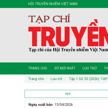
Điều
HỘI TRUYỀN NHIỄM VIỆT NAM
hướng
chính
Nội
dung
chính
Thanh
bên
TRANG CHỦ
SỐ MỚI NHẤT
LƯU TRỮ
T
Trang chủ
Lưu trữ
Tập 1 Số 53 (2026): T
Thanh
PDF
bên
Ngày xuất bản:
13/04/2026