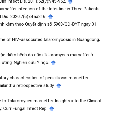
Clin Infect Dis. 2011;52(7):945-952.
rneffei Infection of the Intestine in Three Patients
 Dis. 2020;7(6):ofaa216.
hành kèm theo Quyết định số 5968/QĐ-BYT ngày 31
utcome of HIV-associated talaromycosis in Guangdong,
. Đặc điểm bệnh do nấm Talaromyces marneffei ở
g ương. Nghiên cứu Y học.
atory characteristics of penicilliosis marneffei
iland: a retrospective study.
e to Talaromyces marneffei: Insights into the Clinical
. Curr Fungal Infect Rep.