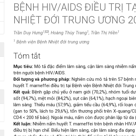
BỆNH HIV/AIDS ĐIỀU TRỊ T
NHIỆT ĐỚI TRUNG ƯƠNG 20
1,
1
1
Trần Duy Hưng
, Hoàng Thùy Trang
, Trần Thị Hiền
1
Bệnh viện Bệnh Nhiệt đới trung ương
Tóm tắt
Nội
Mục tiêu:
Mô tả đặc điểm lâm sàng, cận lâm sàng nhiễm nấ
dung
trên người bệnh HIV/AIDS.
Đối tượng và phương pháp:
Nghiên cứu mô tả trên 57 bệnh
chính
huyết
T. marneffei
điều trị tại Bệnh viện Bệnh Nhiệt đới Trun
Kết quả:
Bệnh gặp chủ yếu ở nam giới (70,2%), nhóm tuổi dư
của
sốt (94,7%), mệt mỏi (84,2%), sụt cân (64,1%), hạch ngoại bi
lâm sàng: Thiếu máu (57,9%), giảm tiểu cầu (64,9%), rối loạ
bài
(gan to 50%, lách to 29,6%), tổn thương phổi trên X-quang/C
CD4 < 200 tế bào). Ngoài máu, nấm còn được phân lập từ da 
viết
Kết luận:
Nhiễm nấm huyết
T. marneffei
trên bệnh nhân HIV/
điều trị bị hạn chế. Biểu hiện lâm sàng, cận lâm sàng đa dạng