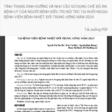
Quay
TÌNH TRẠNG DINH DƯỠNG VÀ NHU CẦU SỬ DỤNG CHẾ ĐỘ ĂN
trở
BỆNH LÝ CỦA NGƯỜI BỆNH ĐIỀU TRỊ NỘI TRÚ TẠI KHỐI NGOẠI
lại
BỆNH VIỆN BỆNH NHIỆT ĐỚI TRUNG ƯƠNG NĂM 2024
chi
tiết
Tải xuống
bài
Tải xuống PDF
báo