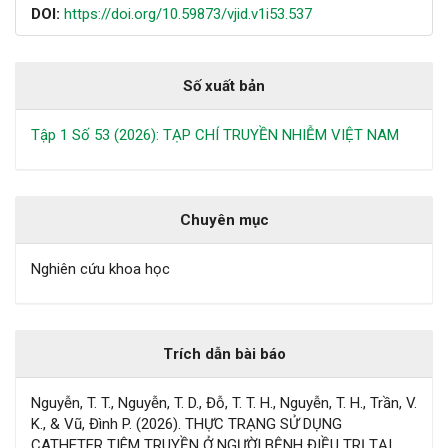
DOI:
https://doi.org/10.59873/vjid.v1i53.537
Số xuất bản
Tập 1 Số 53 (2026): TẠP CHÍ TRUYỀN NHIỄM VIỆT NAM
Chuyên mục
Nghiên cứu khoa học
Trích dẫn bài báo
Nguyễn, T. T., Nguyễn, T. D., Đỗ, T. T. H., Nguyễn, T. H., Trần, V.
K., & Vũ, Đình P. (2026). THỰC TRẠNG SỬ DỤNG
CATHETER TIÊM TRUYỀN Ở NGƯỜI BỆNH ĐIỀU TRỊ TẠI