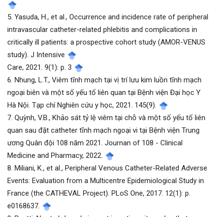
5. Yasuda, H., et al., Occurrence and incidence rate of peripheral
intravascular catheter-related phlebitis and complications in
critically ill patients: a prospective cohort study (AMOR-VENUS
study). J Intensive
Care, 2021. 9(1): p. 3
6. Nhung, L.T., Viêm tĩnh mạch tại vị trí lưu kim luồn tĩnh mạch
ngoại biên và một số yếu tố liên quan tại Bệnh viện Đại học Y
Hà Nội. Tạp chí Nghiên cứu y học, 2021. 145(9).
7. Quỳnh, V.B., Khảo sát tỷ lệ viêm tại chỗ và một số yếu tố liên
quan sau đặt catheter tĩnh mạch ngoại vi tại Bệnh viện Trung
ương Quân đội 108 năm 2021. Journan of 108 - Clinical
Medicine and Pharmacy, 2022.
8. Miliani, K., et al., Peripheral Venous Catheter-Related Adverse
Events: Evaluation from a Multicentre Epidemiological Study in
France (the CATHEVAL Project). PLoS One, 2017. 12(1): p.
e0168637.