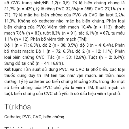
số CVC trung bình/NB: 1,2(± 0,5). Tỷ lệ biến chứng chung là
31,7% (n = 429), tỷ lệ riêng PVC 32,8%(n= 358), CVC 27,1% (n =
71). Tỷ lệ mắc hai biến chứng của PVC và CVC lần lượt 2,2%;
11,3%. Không có catheter nào mắc ba biến chứng. Phân loại
biến chứng của PVC: Viêm tĩnh mạch 10,4% (n = 113), thoát
mạch 7,6% (n = 83), tuột 8,3% (n = 91), tắc 6,1%(n = 67), tụ máu
1,1% (n = 12). Phân bố viêm tĩnh mạch (TM):
Độ 1 (n = 71; 6,5%), độ 2 (n = 38; 3,5%); độ 3 (n = 4; 0,4%). Phân
bố thoát mạch: Độ 1 (n = 72; 6,5%), độ 2 (n = 12; 1,1%). Phân
loại biến chứng CVC: Tắc (n = 33; 12,6%), Tuột (n = 2; 0,4%);
Sưng đỏ tại chỗ (n = 44; 16,8%).
Kết luận:
Tần suất sử dụng PVC, và CVC là phổ biến, các loại
thuốc dùng duy trì TM liên tục như vận mạch, an thần, nuôi
dưỡng. Tỷ lệ catheter có biến chứng khoảng 30%, trong đó một
số biến chứng của PVC chủ yếu là viêm TM, thoát mạch và
tuột; biến chứng của CVC chủ yếu là có dấu hiệu viêm tại chỗ.
Từ khóa
Chi
Catheter, PVC, CVC, biến chứng
tiết