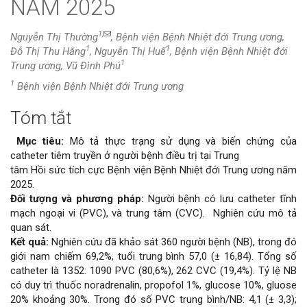
NĂM 2025
1,
Nguyễn Thị Thường
, Bệnh viện Bệnh Nhiệt đới Trung ương,
1
1
Đỗ Thị Thu Hằng
, Nguyễn Thị Huế
, Bệnh viện Bệnh Nhiệt đới
1
Trung ương, Vũ Đình Phú
1
Bệnh viện Bệnh Nhiệt đới Trung ương
Tóm tắt
Nội
Mục tiêu:
Mô tả thực trạng sử dụng và biến chứng của
dung
catheter tiêm truyền ở người bệnh điều trị tại Trung
tâm Hồi sức tích cực Bệnh viện Bệnh Nhiệt đới Trung ương năm
chính
2025.
Đối tượng và phương pháp:
Người bệnh có lưu catheter tĩnh
của
mạch ngoại vi (PVC), và trung tâm (CVC). Nghiên cứu mô tả
quan sát.
bài
Kết quả:
Nghiên cứu đã khảo sát 360 người bệnh (NB), trong đó
giới nam chiếm 69,2%, tuổi trung bình 57,0 (± 16,84). Tổng số
viết
catheter là 1352: 1090 PVC (80,6%), 262 CVC (19,4%). Tỷ lệ NB
có duy trì thuốc noradrenalin, propofol 1%, glucose 10%, gluose
20% khoảng 30%. Trong đó số PVC trung bình/NB: 4,1 (± 3,3);