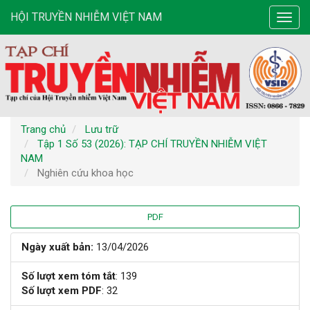
Điều
HỘI TRUYỀN NHIỄM VIỆT NAM
Toggl
hướng
navig
chính
Nội
dung
chính
Thanh
bên
Trang chủ
Lưu trữ
Tập 1 Số 53 (2026): TẠP CHÍ TRUYỀN NHIỄM VIỆT
NAM
Nghiên cứu khoa học
Thanh
PDF
bên
Ngày xuất bản:
13/04/2026
bài
Số lượt xem tóm tắt
: 139
Số lượt xem PDF
: 32
viết