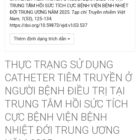
TRUNG TÂM HỒI SỨC TÍCH CỰC BỆNH VIỆN BỆNH NHIỆT
ĐỚI TRUNG ƯƠNG NĂM 2025.
Tạp chí Truyền nhiễm Việt
Nam
,
1
(53), 125-134.
https://doi.org/10.59873/vjid.v1i53.537
Thêm định dạng trích dẫn
THỰC TRẠNG SỬ DỤNG
CATHETER TIÊM TRUYỀN Ở
NGƯỜI BỆNH ĐIỀU TRỊ TẠI
TRUNG TÂM HỒI SỨC TÍCH
CỰC BỆNH VIỆN BỆNH
NHIỆT ĐỚI TRUNG ƯƠNG