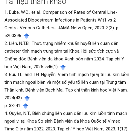
Tài liệu tham khảo
bài
1. Dube, W.C., et al., Comparison of Rates of Central Line-
viết
Associated Bloodstream Infections in Patients Wit1 vs 2
Central Venous Catheters. JAMA Netw Open, 2020. 3(3): p.
e200396.
2. Liên, N.T.B., Thực trạng nhiễm khuẩn huyết liên quan đến
catheter tĩnh mạch trung tâm tại Khoa Hồi sức tích cực và
Chống độc Bệnh viện đa khoa Xanh pôn năm 2024. Tạp chí Y
học Việt Nam, 2025. 546(1).
3. Bùi, T.L. and T.H. Nguyễn, Viêm tĩnh mạch tại vị trí lưu kim luồn
tĩnh mạch ngoại biên và một số yếu tố liên quan tại Trung tâm
Thần kinh, Bệnh viện Bạch Mai. Tạp chí thần kinh học Việt Nam,
2024(43):
p. 33-41.
4. Quyên, N.T., Biến chứng liên quan đến lưu kim luồn tĩnh mạch
ngoại vi tại Khoa Sơ sinh Bệnh viện đa khoa Quốc tế Vimec
Time City năm 2022-2023. Tạp chí Y học Việt Nam, 2023. 1(17).