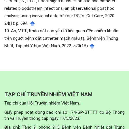
9. Buetti, N., et al., Local signs at insertion site and catheter-
related bloodstream infections: an observational post hoc
analysis using individual data of four RCTs. Crit Care, 2020.
24(1): p. 694.
10. An, V.T.T., Khảo sát các yếu tố liên quan đến nhiễm khuẩn
trên người bệnh đặt catheter mạch máu tại Bệnh viện Thống
Nhất, Tạp chí Y học Việt Nam, 2022. 520(1B)
TẠP CHÍ TRUYỀN NHIỄM VIỆT NAM
Tạp chí của Hội Truyền nhiễm Việt Nam.
Giấy phép hoạt động báo chí số 174/GP-BTTTT do Bộ Thông
tin và Truyền thông cấp ngày 17/5/2023.
Địa chỉ:
Tầng 9, phòng 915, Bệnh viện Bệnh Nhiệt đới Trung