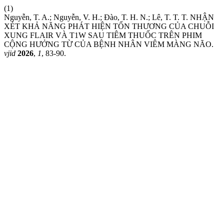
(1)
Nguyễn, T. A.; Nguyễn, V. H.; Đào, T. H. N.; Lê, T. T. T. NHẬN
XÉT KHẢ NĂNG PHÁT HIỆN TỔN THƯƠNG CỦA CHUỖI
XUNG FLAIR VÀ T1W SAU TIÊM THUỐC TRÊN PHIM
CỘNG HƯỞNG TỪ CỦA BỆNH NHÂN VIÊM MÀNG NÃO.
vjid
2026
,
1
, 83-90.