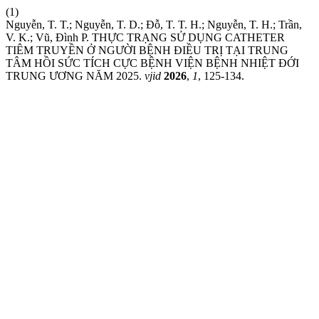
(1)
Nguyễn, T. T.; Nguyễn, T. D.; Đỗ, T. T. H.; Nguyễn, T. H.; Trần,
V. K.; Vũ, Đình P. THỰC TRẠNG SỬ DỤNG CATHETER
TIÊM TRUYỀN Ở NGƯỜI BỆNH ĐIỀU TRỊ TẠI TRUNG
TÂM HỒI SỨC TÍCH CỰC BỆNH VIỆN BỆNH NHIỆT ĐỚI
TRUNG ƯƠNG NĂM 2025.
vjid
2026
,
1
, 125-134.