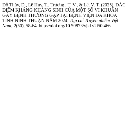
Đỗ Thùy, D., Lê Huy, T., Trương , T. V., & Lê, V. T. (2025). ĐẶC
ĐIỂM KHÁNG KHÁNG SINH CỦA MỘT SỐ VI KHUẨN
GÂY BỆNH THƯỜNG GẶP TẠI BỆNH VIỆN ĐA KHOA
TỈNH NINH THUẬN NĂM 2024.
Tạp chí Truyền nhiễm Việt
Nam
,
2
(50), 58-64. https://doi.org/10.59873/vjid.v2i50.466