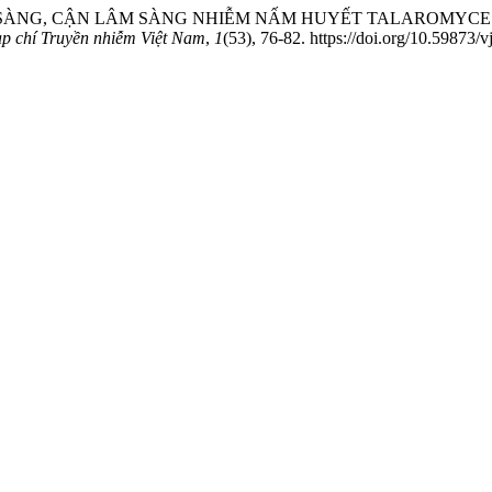
 ĐIỂM LÂM SÀNG, CẬN LÂM SÀNG NHIỄM NẤM HUYẾT TALAROMY
p chí Truyền nhiễm Việt Nam
,
1
(53), 76-82. https://doi.org/10.59873/v