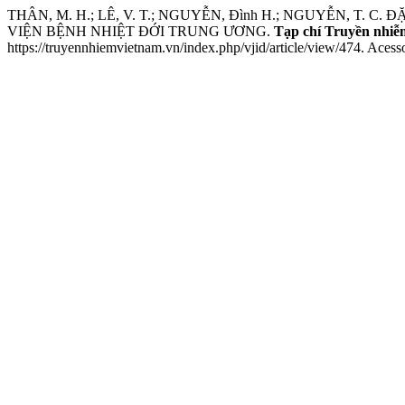
THÂN, M. H.; LÊ, V. T.; NGUYỄN, Đình H.; NGUYỄN, 
VIỆN BỆNH NHIỆT ĐỚI TRUNG ƯƠNG.
Tạp chí Truyền nhiễ
https://truyennhiemvietnam.vn/index.php/vjid/article/view/474. Acess