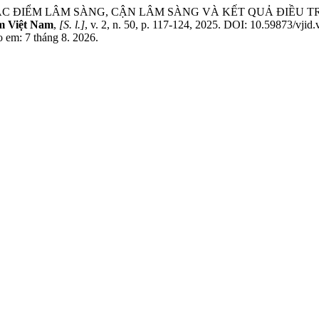
T. C. ĐẶC ĐIỂM LÂM SÀNG, CẬN LÂM SÀNG VÀ KẾT QUẢ ĐI
m Việt Nam
,
[S. l.]
, v. 2, n. 50, p. 117-124, 2025. DOI: 10.59873/vjid
o em: 7 tháng 8. 2026.