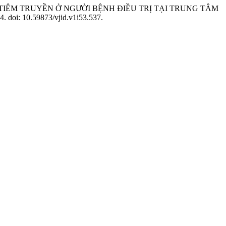
CATHETER TIÊM TRUYỀN Ở NGƯỜI BỆNH ĐIỀU TRỊ TẠI TRUNG TÂM
34. doi: 10.59873/vjid.v1i53.537.