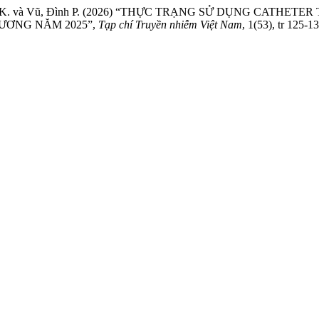
., Trần, V. K. và Vũ, Đình P. (2026) “THỰC TRẠNG SỬ DỤNG 
 ƯƠNG NĂM 2025”,
Tạp chí Truyền nhiễm Việt Nam
, 1(53), tr 125-1