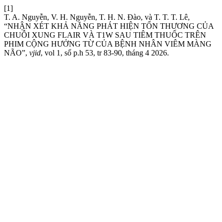
[1]
T. A. Nguyễn, V. H. Nguyễn, T. H. N. Đào, và T. T. T. Lê,
“NHẬN XÉT KHẢ NĂNG PHÁT HIỆN TỔN THƯƠNG CỦA
CHUỖI XUNG FLAIR VÀ T1W SAU TIÊM THUỐC TRÊN
PHIM CỘNG HƯỞNG TỪ CỦA BỆNH NHÂN VIÊM MÀNG
NÃO”,
vjid
, vol 1, số p.h 53, tr 83-90, tháng 4 2026.