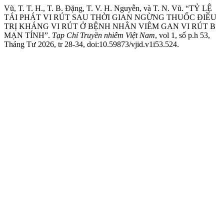
Vũ, T. T. H., T. B. Đặng, T. V. H. Nguyễn, và T. N. Vũ. “TỶ LỆ
TÁI PHÁT VI RÚT SAU THỜI GIAN NGỪNG THUỐC ĐIỀU
TRỊ KHÁNG VI RÚT Ở BỆNH NHÂN VIÊM GAN VI RÚT B
MẠN TÍNH”.
Tạp Chí Truyền nhiễm Việt Nam
, vol 1, số p.h 53,
Tháng Tư 2026, tr 28-34, doi:10.59873/vjid.v1i53.524.