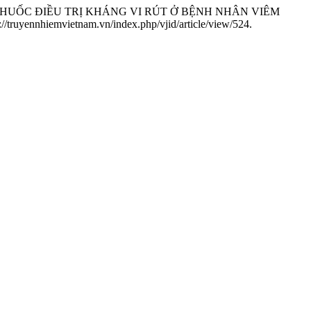
GỪNG THUỐC ĐIỀU TRỊ KHÁNG VI RÚT Ở BỆNH NHÂN VIÊM
//truyennhiemvietnam.vn/index.php/vjid/article/view/524.