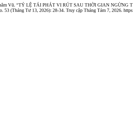
và Thị Nhâm Vũ. “TỶ LỆ TÁI PHÁT VI RÚT SAU THỜI GIAN N
o. 53 (Tháng Tư 13, 2026): 28-34. Truy cập Tháng Tám 7, 2026. https: