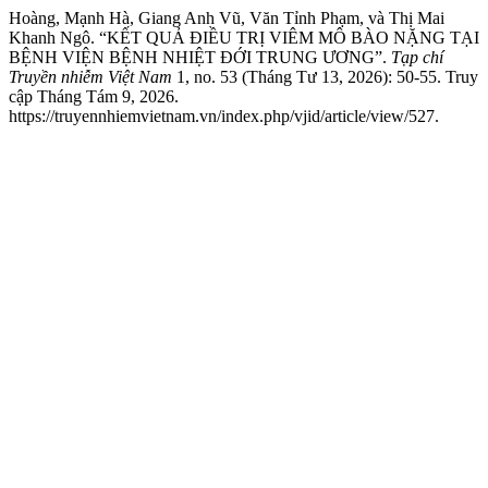
Hoàng, Mạnh Hà, Giang Anh Vũ, Văn Tỉnh Phạm, và Thị Mai
Khanh Ngô. “KẾT QUẢ ĐIỀU TRỊ VIÊM MÔ BÀO NẶNG TẠI
BỆNH VIỆN BỆNH NHIỆT ĐỚI TRUNG ƯƠNG”.
Tạp chí
Truyền nhiễm Việt Nam
1, no. 53 (Tháng Tư 13, 2026): 50-55. Truy
cập Tháng Tám 9, 2026.
https://truyennhiemvietnam.vn/index.php/vjid/article/view/527.