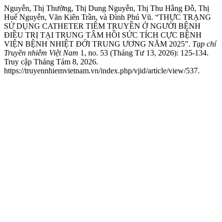
Nguyễn, Thị Thường, Thị Dung Nguyễn, Thị Thu Hằng Đỗ, Thị
Huế Nguyễn, Văn Kiên Trần, và Đình Phú Vũ. “THỰC TRẠNG
SỬ DỤNG CATHETER TIÊM TRUYỀN Ở NGƯỜI BỆNH
ĐIỀU TRỊ TẠI TRUNG TÂM HỒI SỨC TÍCH CỰC BỆNH
VIỆN BỆNH NHIỆT ĐỚI TRUNG ƯƠNG NĂM 2025”.
Tạp chí
Truyền nhiễm Việt Nam
1, no. 53 (Tháng Tư 13, 2026): 125-134.
Truy cập Tháng Tám 8, 2026.
https://truyennhiemvietnam.vn/index.php/vjid/article/view/537.