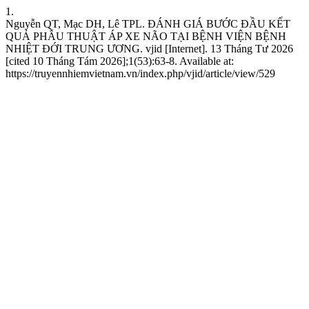
1.
Nguyễn QT, Mạc DH, Lê TPL. ĐÁNH GIÁ BƯỚC ĐẦU KẾT
QUẢ PHẪU THUẬT ÁP XE NÃO TẠI BỆNH VIỆN BỆNH
NHIỆT ĐỚI TRUNG ƯƠNG. vjid [Internet]. 13 Tháng Tư 2026
[cited 10 Tháng Tám 2026];1(53):63-8. Available at:
https://truyennhiemvietnam.vn/index.php/vjid/article/view/529