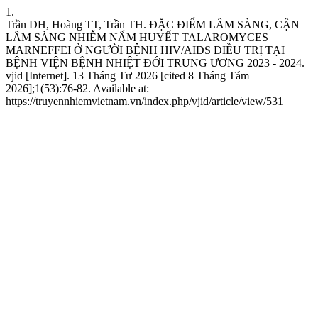
1.
Trần DH, Hoàng TT, Trần TH. ĐẶC ĐIỂM LÂM SÀNG, CẬN
LÂM SÀNG NHIỄM NẤM HUYẾT TALAROMYCES
MARNEFFEI Ở NGƯỜI BỆNH HIV/AIDS ĐIỀU TRỊ TẠI
BỆNH VIỆN BỆNH NHIỆT ĐỚI TRUNG ƯƠNG 2023 - 2024.
vjid [Internet]. 13 Tháng Tư 2026 [cited 8 Tháng Tám
2026];1(53):76-82. Available at:
https://truyennhiemvietnam.vn/index.php/vjid/article/view/531