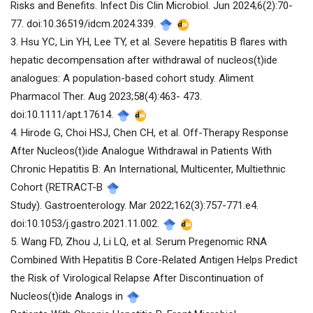
Risks and Benefits. Infect Dis Clin Microbiol. Jun 2024;6(2):70-
77. doi:10.36519/idcm.2024.339.
3. Hsu YC, Lin YH, Lee TY, et al. Severe hepatitis B flares with
hepatic decompensation after withdrawal of nucleos(t)ide
analogues: A population-based cohort study. Aliment
Pharmacol Ther. Aug 2023;58(4):463- 473.
doi:10.1111/apt.17614.
4. Hirode G, Choi HSJ, Chen CH, et al. Off-Therapy Response
After Nucleos(t)ide Analogue Withdrawal in Patients With
Chronic Hepatitis B: An International, Multicenter, Multiethnic
Cohort (RETRACT-B
Study). Gastroenterology. Mar 2022;162(3):757-771.e4.
doi:10.1053/j.gastro.2021.11.002.
5. Wang FD, Zhou J, Li LQ, et al. Serum Pregenomic RNA
Combined With Hepatitis B Core-Related Antigen Helps Predict
the Risk of Virological Relapse After Discontinuation of
Nucleos(t)ide Analogs in