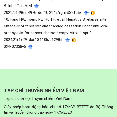
B. Int J Gen Med.
2021;14:4967-4976. doi:10.2147/ijgm.S321253.
10. Fang HW, Tseng PL, Hu TH, et al. Hepatitis B relapse after
entecavir or tenofovir alafenamide cessation under anti-viral
prophylaxis for cancer chemotherapy. Virol J. Apr 3
2024;21(1):79. doi:10.1186/s12985-
024-02338-6.
TẠP CHÍ TRUYỀN NHIỄM VIỆT NAM
Tạp chí của Hội Truyền nhiễm Việt Nam.
Giấy phép hoạt động báo chí số 174/GP-BTTTT do Bộ Thông
tin và Truyền thông cấp ngày 17/5/2023.