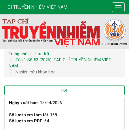
Điều
HỘI TRUYỀN NHIỄM VIỆT NAM
Toggl
hướng
navig
chính
Nội
dung
chính
Thanh
bên
Trang chủ
Lưu trữ
Tập 1 Số 53 (2026): TẠP CHÍ TRUYỀN NHIỄM VIỆT
NAM
Nghiên cứu khoa học
Thanh
PDF
bên
Ngày xuất bản:
13/04/2026
bài
Số lượt xem tóm tắt
: 168
Số lượt xem PDF
: 64
viết