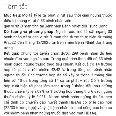
Tóm tắt
Nội
Mục tiêu:
Mô tả tỷ lệ tái phát vi rút sau thời gian ngừng thuốc
dung
điều trị kháng vi rút ở 33 bệnh nhân viêm
gan vi rút B mạn tính tại Bệnh viện Bệnh Nhiệt đới Trung ương.
chính
Đối tượng và phương pháp:
Nghiên cứu mô tả cắt ngang 33
bệnh nhân viêm gan vi rút B mạn tính được thực hiện từ tháng
của
9/2022 đến tháng 12/2025 tại Bệnh viện Bệnh Nhiệt đới Trung
ương.
bài
Kết quả:
Chúng tôi tuyển chọn được 298 bệnh nhân đủ tiêu
chuẩn đưa vào nghiên cứu. Trong quá trình theo dõi có 33 bệnh
viết
nhân được ngừng thuốc theo tiêu chuẩn. Kết quả có 14 trường
hợp tái phát vi rút chiếm 42,42 % trong tổng số bệnh nhân
ngừng thuốc. Các trường hợp đa số xảy ra trong 3 tháng đầu
tiên với 10 ca trong tổng số 14 ca tái phát vi rút. Có 3 trường
hợp xuất hiện tái phát lâm sàng trong 3 tháng đầu sau ngừng
thuốc chiếm tỷ lệ 9,09% và 1 trường hợp tháng thứ 6 sau ngừng
thuốc chiếm tỷ lệ 3,03%. Nhóm bệnh nhân ngừng thuốc theo
chỉ định có chuyển đảo huyết thanh HBeAg có tỷ lệ cao hơn
(22/33 trường hợp) và tỷ lệ bệnh nhân tái phát cũng cao hơn so
với nhóm bệnh nhân ngừng thuốc dựa vào mất HBsAg.