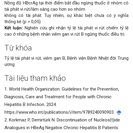
Nồng độ HBcrAg tại thời điểm bắt đầu ngừng thuốc ở nhóm có
tái phát vi rút/lâm sàng cao hơn so nhóm
không có tái phát. Tuy nhiên, sự khác biệt chưa có ý nghĩa
thống kê (p > 0,05).
Kết luận:
Nghiên cứu ghi nhận tỷ lệ tái phát vi rút chiếm tỷ lệ
cao ở những bệnh nhân viêm gan vi rút B ngừng thuốc điều trị.
Từ khóa
Chi
Tỷ lệ tái phát vi rút, viêm gan B, Bệnh viện Bệnh Nhiệt đới Trung
tiết
ương
bài
Tài liệu tham khảo
viết
1. World Health Organization. Guidelines for the Prevention,
Diagnosis, Care and Treatment for People with Chronic
Hepatitis B Infection. 2024.
https://www.who.int/publications/i/item/9789240090903.
2. Korkmaz P, Demirtürk N. Discontinuation of Nucleos(t)ide
Analogues in HBeAg Negative Chronic Hepatitis B Patients: