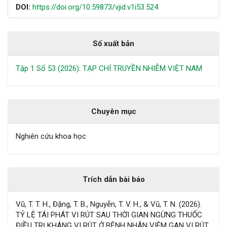
DOI:
https://doi.org/10.59873/vjid.v1i53.524
Số xuất bản
Tập 1 Số 53 (2026): TẠP CHÍ TRUYỀN NHIỄM VIỆT NAM
Chuyên mục
Nghiên cứu khoa học
Trích dẫn bài báo
Vũ, T. T. H., Đặng, T. B., Nguyễn, T. V. H., & Vũ, T. N. (2026).
TỶ LỆ TÁI PHÁT VI RÚT SAU THỜI GIAN NGỪNG THUỐC
ĐIỀU TRỊ KHÁNG VI RÚT Ở BỆNH NHÂN VIÊM GAN VI RÚT