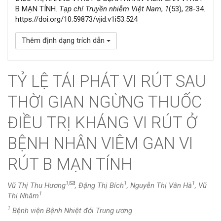
B MẠN TÍNH.
Tạp chí Truyền nhiễm Việt Nam
,
1
(53), 28-34.
https://doi.org/10.59873/vjid.v1i53.524
Thêm định dạng trích dẫn
TỶ LỆ TÁI PHÁT VI RÚT SAU
THỜI GIAN NGỪNG THUỐC
ĐIỀU TRỊ KHÁNG VI RÚT Ở
BỆNH NHÂN VIÊM GAN VI
RÚT B MẠN TÍNH
1,
1
1
Vũ Thị Thu Hương
, Đặng Thị Bích
, Nguyễn Thị Vân Hà
, Vũ
1
Thị Nhâm
1
Bệnh viện Bệnh Nhiệt đới Trung ương