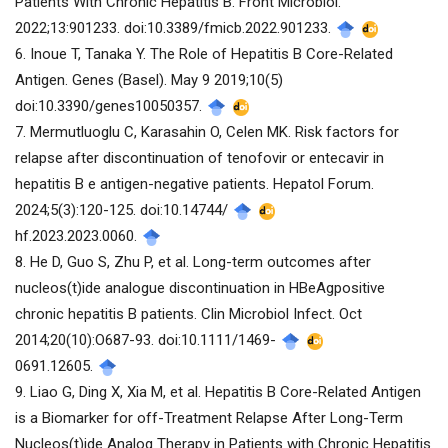
Patients With Chronic Hepatitis B. Front Microbiol.
2022;13:901233. doi:10.3389/fmicb.2022.901233.
6. Inoue T, Tanaka Y. The Role of Hepatitis B Core-Related
Antigen. Genes (Basel). May 9 2019;10(5)
doi:10.3390/genes10050357.
7. Mermutluoglu C, Karasahin O, Celen MK. Risk factors for
relapse after discontinuation of tenofovir or entecavir in
hepatitis B e antigen-negative patients. Hepatol Forum.
2024;5(3):120-125. doi:10.14744/
hf.2023.2023.0060.
8. He D, Guo S, Zhu P, et al. Long-term outcomes after
nucleos(t)ide analogue discontinuation in HBeAgpositive
chronic hepatitis B patients. Clin Microbiol Infect. Oct
2014;20(10):O687-93. doi:10.1111/1469-
0691.12605.
9. Liao G, Ding X, Xia M, et al. Hepatitis B Core-Related Antigen
is a Biomarker for off-Treatment Relapse After Long-Term
Nucleos(t)ide Analog Therapy in Patients with Chronic Hepatitis