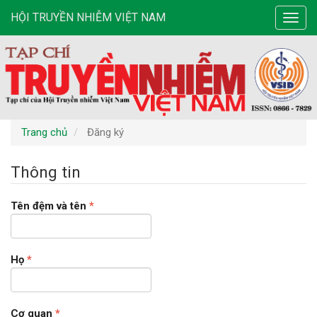
Điều
HỘI TRUYỀN NHIỄM VIỆT NAM
Toggl
hướng
navig
chính
Nội
dung
chính
Thanh
bên
Trang chủ
Đăng ký
Thông tin
Bắt
Tên đệm và tên
*
buộc
Bắt
Họ
*
buộc
Bắt
Cơ quan
*