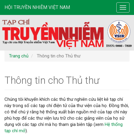
Điều
HỘI TRUYỀN NHIỄM VIỆT NAM
Toggl
hướng
navig
chính
Nội
dung
chính
Thanh
bên
Trang chủ
Thông tin cho Thủ thư
Thông tin cho Thủ thư
Chúng tôi khuyến khích các thủ thư nghiên cứu liệt kê tạp chí
này trong số các tạp chí điện tử của thư viện của họ. Đồng thời,
có thể chú ý rằng hệ thống xuất bản nguồn mở của tạp chí này
phù hợp để các thư viện lưu trữ cho các giảng viên của họ sử
dụng với các tạp chí mà họ tham gia biên tập (xem
Hệ thống
tạp chí mở
).